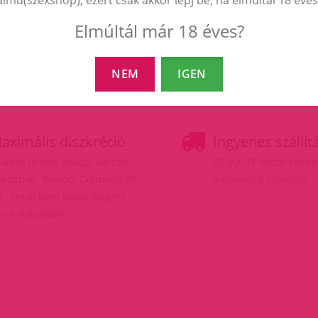
Elmúltál már 18 éves?
NEM
IGEN
aximális diszkréció
Ingyenes szállít
ladás jelölés nélküli karton
25.000 Ft feletti rend
bozban. Feladó: Diamond 99
ingyenes a szállítás!
t., senki nem tudja meg mi
n a dobozban!