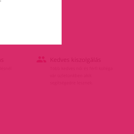
ás
Kedves kiszolgálás
elésnél
Több kedves női és férfi kolléga
vár üzletünkben akik
segítségedre lesznek.