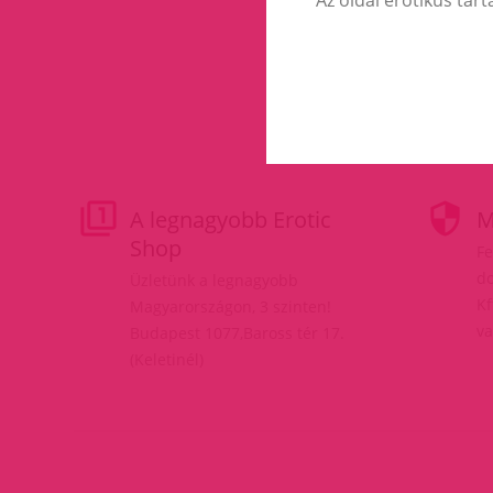
A legnagyobb Erotic
M
Shop
Fe
do
Üzletünk a legnagyobb
Kf
Magyarországon, 3 szinten!
va
Budapest 1077,Baross tér 17.
(Keletinél)