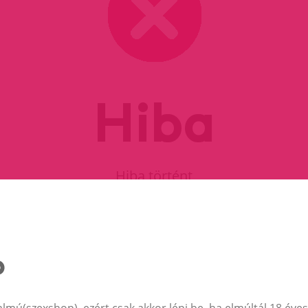
Hiba
Hiba történt
FOLYTASD A VÁSÁRLÁST
almú(szexshop), ezért csak akkor lépj be, ha elmúltál 18 éves