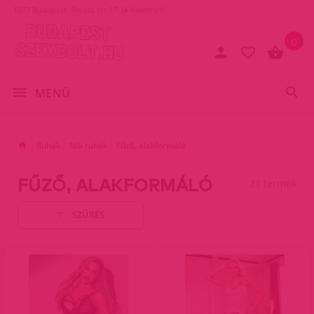
1077 Budapest, Baross tér 17. (A Keletinél)
0
MENÜ
Ruhák
Női ruhák
Fűző, alakformáló
FŰZŐ, ALAKFORMÁLÓ
21 termék
SZŰRÉS