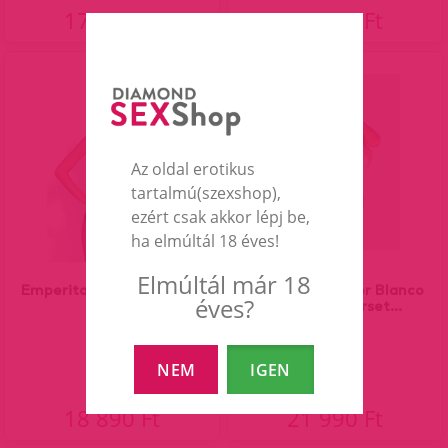
17 590 Ft
19 490 Ft
Az oldal erotikus
tartalmú(szexshop),
ezért csak akkor lépj be,
ha elmúltál 18 éves!
Elmúltál már 18
Emperita corset & thong.
OBSESSIVE Amor Blanco
éves?
underwire corset...
NEM
IGEN
18 890 Ft
21 990 Ft