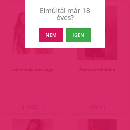
Elmúltál már 18
éves?
NEM
IGEN
Jolie bodystockings
Frances miniruha
3 990 Ft
3 890 Ft