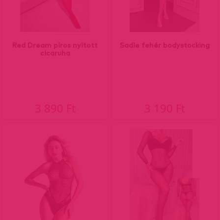
Red Dream piros nyitott
Sadie fehér bodystocking
cicaruha
3 890 Ft
3 190 Ft