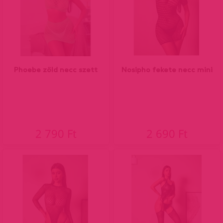
Phoebe zöld necc szett
Nosipho fekete necc mini
2 790 Ft
2 690 Ft