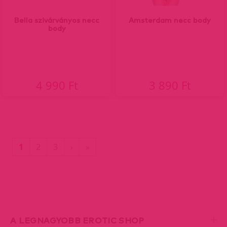
Bella szivárványos necc
Amsterdam necc body
body
4 990 Ft
3 890 Ft
(current)
Utolsó
1
2
3
›
»
oldal
A LEGNAGYOBB EROTIC SHOP