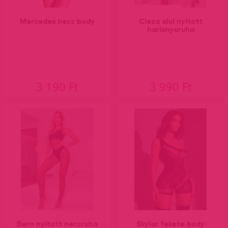
Mercedes necc body
Cieza alul nyitott
harisnyaruha
3 190 Ft
3 990 Ft
Bern nyitott neccruha
Skylar fekete body