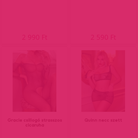
2 990 Ft
2 590 Ft
Gracie csillogó strasszos
Quinn necc szett
cicaruha