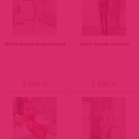
White Dream bodystocking
Quinn fekete cicaruha
3 890 Ft
2 990 Ft