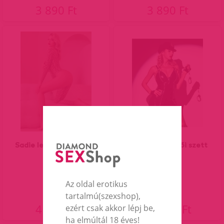
3 890 Ft
3 890 Ft
Sadie leopard testruha
Miana Police női szett
Az oldal erotikus
tartalmú(szexshop),
4 690 Ft
15 990 Ft
ezért csak akkor lépj be,
ha elmúltál 18 éves!