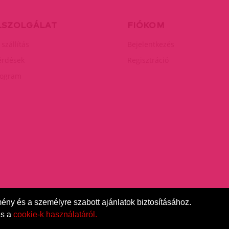
LSZOLGÁLAT
FIÓKOM
 szállítás
Bejelentkezés
érdések
Regisztráció
rogram
mény és a személyre szabott ajánlatok biztosításához.
s a
cookie-k használatáról.