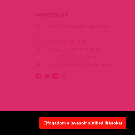
KAPCSOLAT
Üzlet:
1077 Budapest Baross tér
17.
Tel:
+36 20 250 2414
Nyitva: H - P: 10:00-19:00-ig,
SZ: 10:00 - 14:00-ig
E-mail:
info@diamondsexshop.hu
Elfogadom a javasolt sütibeállításokat