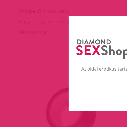
Phoebe zöld necc szett.
Nagyon rugalmas anyagból.
Mini szoknya.
Top.
Az oldal erotikus tart