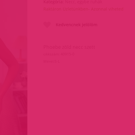
Kategória:
Necc, egybe ruhák
Raktáron Üzletünkben- Azonnal viheted
Kedvencnek jelölöm
Phoebe zöld necc szett
cikkszám: 40915-0
Méret:S-L