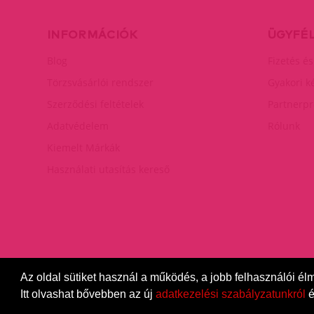
INFORMÁCIÓK
ÜGYFÉ
Blog
Fizetés és
Törzsvásárlói rendszer
Gyakori k
Szerződési feltételek
Partnerp
Adatvédelem
Rólunk
Kiemelt Márkák
Használati utasítás kereső
Az oldal sütiket használ a működés, a jobb felhasználói él
DiamondSexshop
© 2026.
Minden jog fenntartva.
Itt olvashat bővebben az új
adatkezelési szabályzatunkról
é