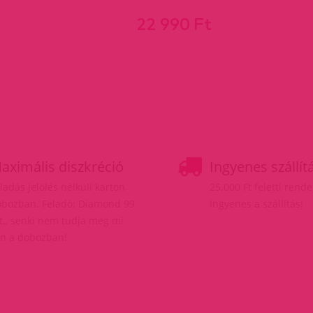
22 990 Ft
aximális diszkréció
Ingyenes szállít
ladás jelölés nélküli karton
25.000 Ft feletti rend
bozban. Feladó: Diamond 99
ingyenes a szállítás!
t., senki nem tudja meg mi
n a dobozban!