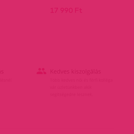
17 990 Ft
ás
Kedves kiszolgálás
elésnél
Több kedves női és férfi kolléga
vár üzletünkben akik
segítségedre lesznek.