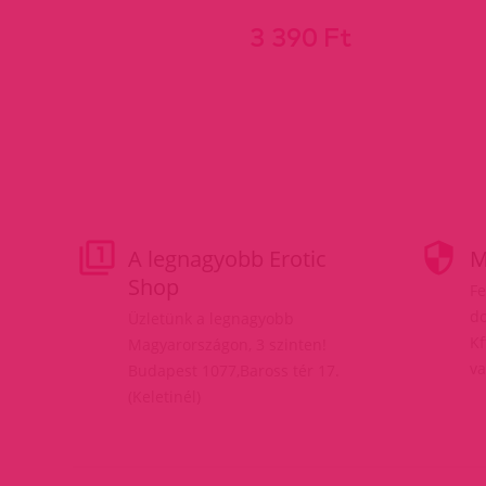
3 390 Ft
A legnagyobb Erotic
M
Shop
Fe
do
Üzletünk a legnagyobb
Kf
Magyarországon, 3 szinten!
va
Budapest 1077,Baross tér 17.
(Keletinél)