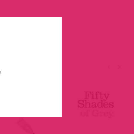
TÉGED
!