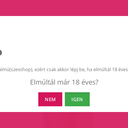
EZEK A TERMÉKEK IS ÉRDEKELHETNEK 
almú(szexshop), ezért csak akkor lépj be, ha elmúltál 18 éves
Elmúltál már 18 éves?
NEM
IGEN