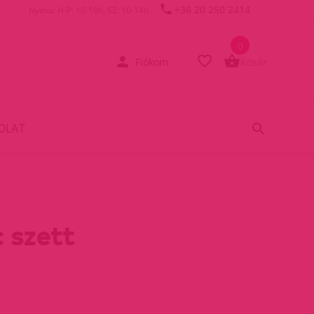
+36 20 250 2414
Nyitva: H-P: 10-19h, SZ: 10-14h
0
Fiókom
Kosár
OLAT
 szett